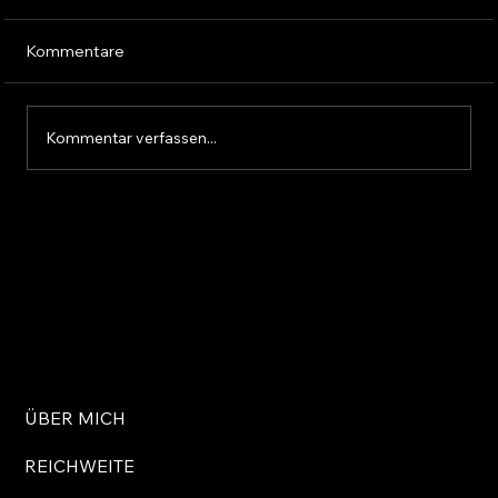
Kommentare
Kommentar verfassen...
Zwei Rennen, zwei Pokale – mein NLS-
Debüt mit Jochen Krumbach und Levi
Odey
ÜBER MICH
REICHWEITE