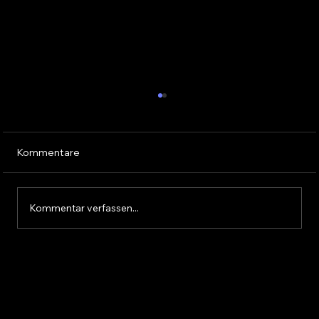
Kommentare
Kommentar verfassen...
Klassensieg und ein Rennen, das keiner
so schnell vergisst – mein Sieg beim 3-
Stunden-RCN-Schwedenkreuz